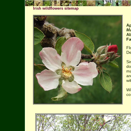
Irish wildflowers sitemap
Ap
Ma
Ab
Fa
Fl
De
Si
do
ma
ar
wi
Wi
co